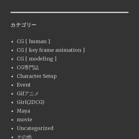
カテゴリー
CG [ human ]
CG [ key frame animation ]
CG [ modeling ]
CG専門誌
Character Setup
Event
Gifアニメ
Girl(2DCG)
Maya
movie
Uncategorized
その他