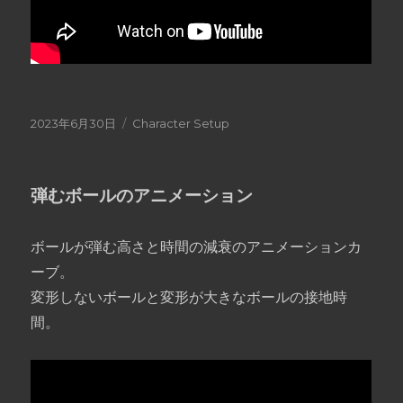
投
2023年6月30日
カ
Character Setup
稿
テ
日:
ゴ
リ
弾むボールのアニメーション
ー
ボールが弾む高さと時間の減衰のアニメーションカ
ーブ。
変形しないボールと変形が大きなボールの接地時
間。