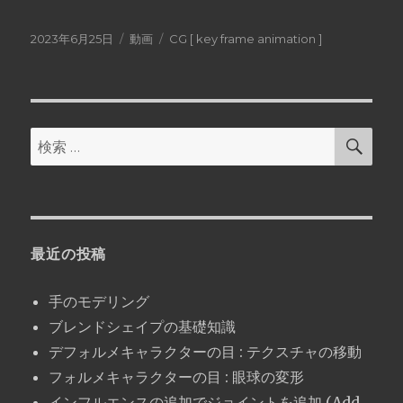
投
2023年6月25日
フ
動画
カ
CG [ key frame animation ]
稿
ォ
テ
日:
ー
ゴ
マ
リ
ッ
ー
ト
検
検
索
索:
最近の投稿
手のモデリング
ブレンドシェイプの基礎知識
デフォルメキャラクターの目 : テクスチャの移動
フォルメキャラクターの目 : 眼球の変形
インフルエンスの追加でジョイントを追加 (Add