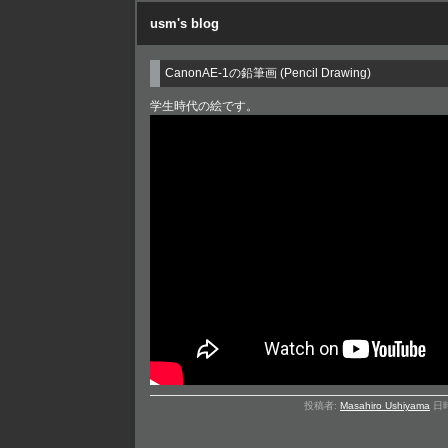
usm's blog
CanonAE-1の鉛筆画 (Pencil Drawing)
学生時代の絵です。
投稿者:
Masahiro Ushiyama
日時