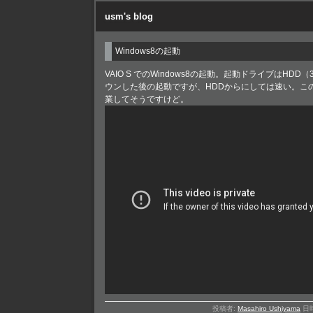
usm's blog
Windows8の起動
VAIO S でのWindows8の起動。起動ドライブはHDD（
ウンした後の起動ですが、HDDからにしては速い。こ
業してそうですけど。
投稿者:
Masahiro Ushiyama
日時