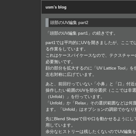
usm's blog
頭部のUV編集 part2
「頭部のUV編集 part1」の続きです。
part1では平均的にUVを開きましたが、ここ
る作業をしています。
これはケースバイケースなので、テクスチャー
必要無いです。
顔の部分を拡大するのに「UV Lattice Too
左右対称に広げています。
あと、前回行っていない「小鼻」と「口」付近
操作したい範囲のUVを部分選択（ここでは非選
（Unfold）」を行っています。
「Unfold」か「Relax」その選択範囲など
ます。「Unfold」はオプションの調節でかな
先にBlend Shapeで目や口を動かせるよう
用しています。
余分なヒストリーは残したくないのでUV編集