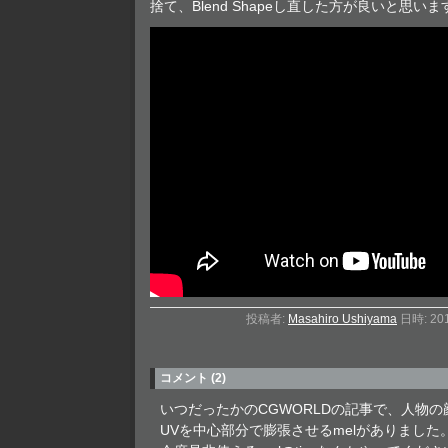
捨て、Blend Shapeし直した方が良いと思いま
投稿者:
Masahiro Ushiyama
日時: 20
コメント (2)
いつだったかのCGWORLDの記事で、人物
UVを中心部分で膨張させるmelがありました