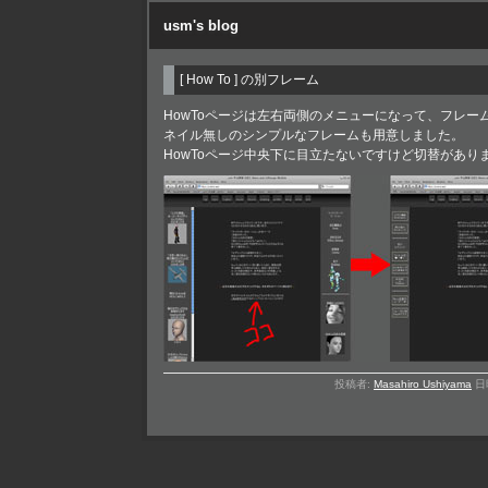
usm's blog
[ How To ] の別フレーム
HowToページは左右両側のメニューになって、フレ
ネイル無しのシンプルなフレームも用意しました。
HowToページ中央下に目立たないですけど切替があり
投稿者:
Masahiro Ushiyama
日時