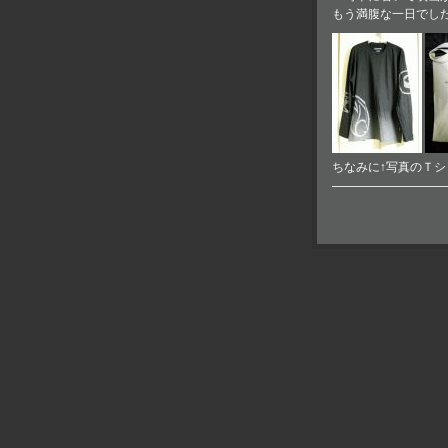
もう満腹な一日でし
ちなみに↑写真のＴ