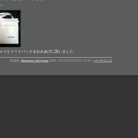
た。
シャツとトートバックをおみあげに貰いました。
投稿者:
Masahiro Ushiyama
日時: 2007年10月10日 23:59
|
パーマリンク