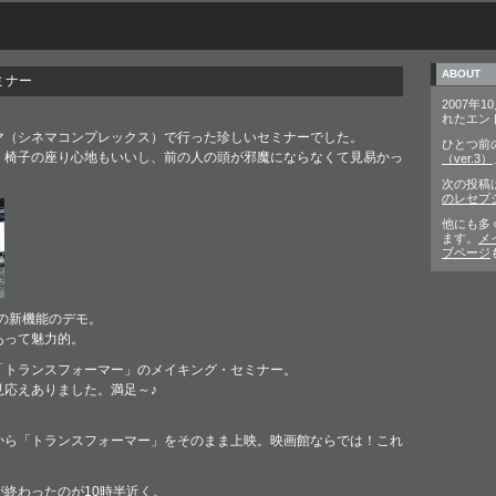
ABOUT
セミナー
2007年1
れたエン
マ（シネマコンプレックス）で行った珍しいセミナーでした。
ひとつ前
。椅子の座り心地もいいし、前の人の頭が邪魔にならなくて見易かっ
（ver.3）
次の投稿
のレセプ
他にも多
ます。
メ
ブページ
8の新機能のデモ。
あって魅力的。
「トランスフォーマー」のメイキング・セミナー。
見応えありました。満足～♪
。
から「トランスフォーマー」をそのまま上映。映画館ならでは！これ
終わったのが10時半近く。