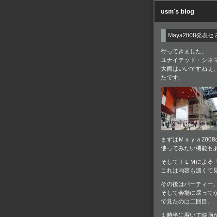
usm's blog
Maya2008発表
行ってきました。
ユナイテッド・シネ
大面はいいですねぇ
たです。
まずはＭａｙａ200
使ってみたい機能も
そしてＩＬＭによる
これは内容も濃くて
その後はパーティー
そして会場に戻って
で見たのは二回目。
１時半に着いて映画が