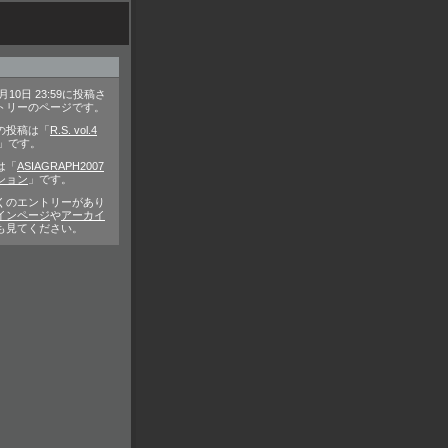
0月10日 23:59に投稿さ
トリーのページです。
の投稿は「
R.S. vol.4
」です。
は「
ASIAGRAPH2007
ション
」です。
くのエントリーがあり
インページ
や
アーカイ
も見てください。