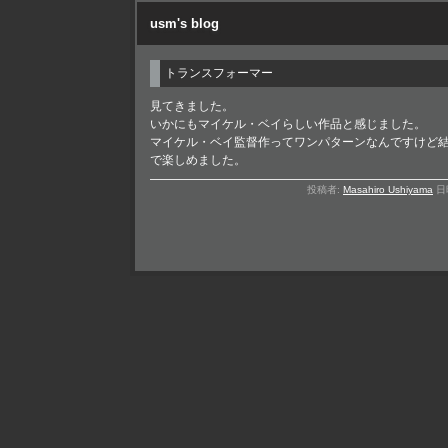
usm's blog
トランスフォーマー
見てきました。
いかにもマイケル・ベイらしい作品と感じました。
マイケル・ベイ監督作ってワンパターンなんですけど
で楽しめました。
投稿者:
Masahiro Ushiyama
日時