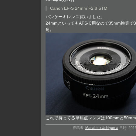
Canon EF-S 24mm F2.8 STM
パンケーキレンズ買いました。
24mmといってもAPS-C用なので35mm換算
角。
これで持ってる単焦点レンズは100mmと50m
投稿者:
Masahiro Ushiyama
日時: 201